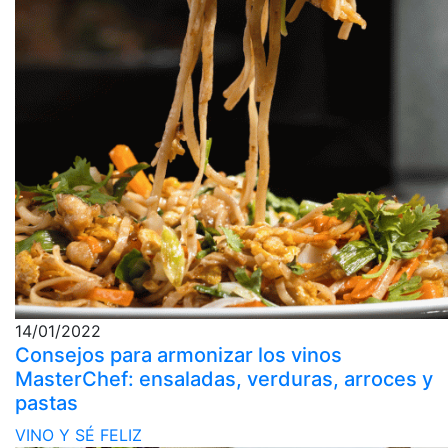
14/01/2022
Consejos para armonizar los vinos
MasterChef: ensaladas, verduras, arroces y
pastas
VINO Y SÉ FELIZ