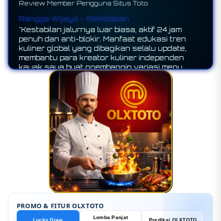
Review Member Pengguna Situs Toto
Chef Junaedi – Jakarta Barat
"Awalnya sempat skeptis, tapi begitu masuk
lewat Link Resmi Club Master Chef ✈️ OLXTOTO,
rahasia resep bintang limanya bener-bener
gokil! Teknik memasak yang diajarkan sangat
edukatif dan mengubah cara pandang saya
soal bumbu premium. Servernya juga kencang
banget, nonton video tutorial HD jadi lancar
tanpa buffering."
PROMO & FITUR OLXTOTO
Lomba Panjat
Lucky Draw
Prediksi OLXTOTO