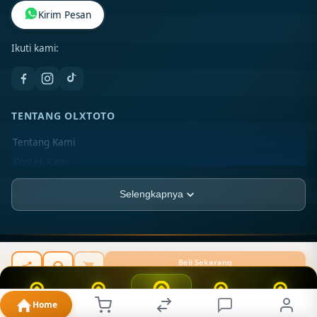
Kirim Pesan
Ikuti kami:
TENTANG OLXTOTO
Tentang Kami
Kontak Kami
Lokasi Toko
Selengkapnya
FAQ
PT NASI GORENG
Jalan Casablanca Kav. 88, RT.14/RW.5. Kelurahan
OLXTOTO ©
2026
OLXTOTO. All rights reserved.
Menteng Dalam,
Beli Sekarang
Rp 20.789.000
Kecamatan Tebet · Jakarta Selatan 12870
BONUS
TELEGRAM
BUKTI JP
Live Chat
INFORMASI
Daftar
Home