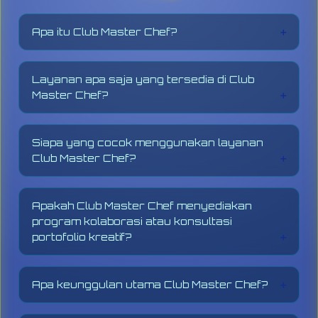
Apa itu Club Master Chef?
Club Master Chef adalah komunitas edukasi
kuliner eksklusif dan pusat belajar boga
Layanan apa saja yang tersedia di Club
internasional. Lewat Link Resmi Club Master
Master Chef?
Chef OLXTOTO, platform ini hadir untuk
membantu Anda menguasai teknik memasak
Di sini tersedia video tutorial masak kualitas
modern dan resep kelas premium secara
HD bebas lemot, modul rahasia bumbu chef
mudah dan terstruktur.
Siapa yang cocok menggunakan layanan
bintang lima, bedah resep internasional,
Club Master Chef?
hingga tips plating estetik. Semua panduan
premium ini bisa diakses instan 24 jam penuh
Sangat cocok untuk siapa saja! Mulai dari
lewat server yang super ringan.
chef profesional yang mau menambah relasi,
Apakah Club Master Chef menyediakan
pemilik bisnis kuliner rumahan yang ingin
program kolaborasi atau konsultasi
hemat modal, hingga pemula yang pengen
portofolio kreatif?
jago masak hidangan mewah dari nol dengan
aman dan nyaman.
Ya, tentu saja, platform ini menyediakan sesi
konsultasi taktis dan program kolaborasi
Apa keunggulan utama Club Master Chef?
portofolio (portfolio review) secara mendalam
untuk membantu para seniman serta pelaku
Keunggulannya ada pada akses Link Resmi