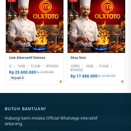
Link Alternatif Olxtoto
Situs Toto
I7
|
16GB
|
512GB
|
RTX5050
CORE5
|
16GB
|
512GB
|
RTX4050
Rp 28.600.080
Rp 27.999.000
Rp 17.888.000
Rp 18.499.000
Terjual 6
BUTUH BANTUAN?
Hubungi kami melalui Official WhatsApp interaktif
sekarang.