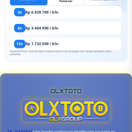
Turnover
3x
Rp 6.929.700 / bln
6x
Rp 3.464.900 / bln
12x
Rp 1.732.500 / bln
Angka estimasi. Bisa berhttps://healacl-what-is-an-acl.pages.dev/ sesuai kebijakan bank /
penyedia.
OLXTOTO
OLXTOTO
kini hadir sebagai platform creative